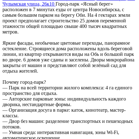
Чулымская улица, 26к10
Город-парк «Ясный берег»
расположен в 7 минутах езды от центра Новосибирска, с
самым большим парком на берегу Оби. На 4 гектарах земли
проект предполагает строительство 25 домов переменной
этажности общей площадью свыше 400 тысяч квадратных
метров.
Яркие фасады, необычные цветовые переходы, панорамное
остекление. Строящиеся дома расположены вдоль береговой
линии, из квартир открываются виды на Обь и большой парк
во дворе. 6 домов уже сданы и заселены. Дворы микрорайона
закрыты от машин и представляют собой зелёный сад для
отдыха жителей.
Почему город-парк?
— Парк на всей территории жилого комплекса: 4 га единого
пространство для отдыха.
— Авторские парковые зоны: индивидуальность каждого
дворика, нестандартные формы.
— Организация досуга в парке: каток, кинотеатр, мастер-
классы.
— Двор без машин: разделение транспортных и пешеходных
потоков.
— Умная среда: интерактивная навигация, зоны Wi-Fi,
автоматическое освещение.