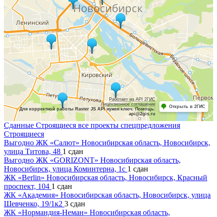
Работает на API 2ГИС
Лицензионное соглашение
Открыть в 2ГИС
Для корректной работы Raster JS API нужен ключ. Помощь:
api@2gis.ru
Сданные
Строящиеся
все проекты
спецпредложения
Строящиеся
Выгодно
ЖК «Салют»
Новосибирская область, Новосибирск,
улица Титова, 48
1
сдан
Выгодно
ЖК «GORIZONT»
Новосибирская область,
Новосибирск, улица Коминтерна, 1с
1
сдан
ЖК «Berlin»
Новосибирская область, Новосибирск, Красный
проспект, 104
1
сдан
ЖК «Академия»
Новосибирская область, Новосибирск, улица
Шевченко, 19/1к2
3
сдан
ЖК «Нормандия-Неман»
Новосибирская область,