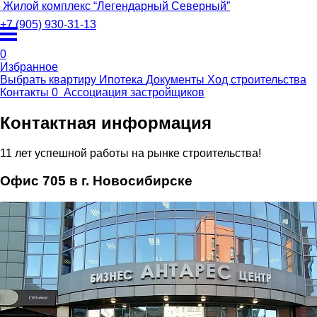
Жилой комплекс
“
Легендарный Северный
”
+7 (905) 930-31-13
0
Избранное
Выбрать квартиру
Ипотека
Документы
Ход строительства
Контакты
0
Ассоциация
застройщиков
Контактная информация
11 лет успешной работы на рынке строительства!
Офис 705 в г. Новосибирске